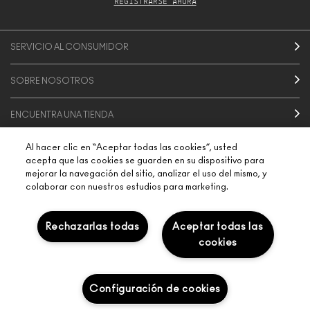
REGISTRARSE AHORA
SERVICIO AL CONSUMIDOR
SOBRE NOSOTROS
ENCUENTRA UNA TIENDA
Al hacer clic en “Aceptar todas las cookies”, usted
SERVICIOS DE MAQUILLAJE
acepta que las cookies se guarden en su dispositivo para
mejorar la navegación del sitio, analizar el uso del mismo, y
colaborar con nuestros estudios para marketing.
CONECTAR
Rechazarlas todas
Aceptar todas las
cookies
POLÍTICA DE PRIVACIDAD
PREFERENCIAS DE COOKIES
Configuración de cookies
TÉRMINOS Y CONDICIONES
PAÍS
© MAKE-UP ART COSMETICS. ALL WORLDWIDE RIGHTS RESERVED