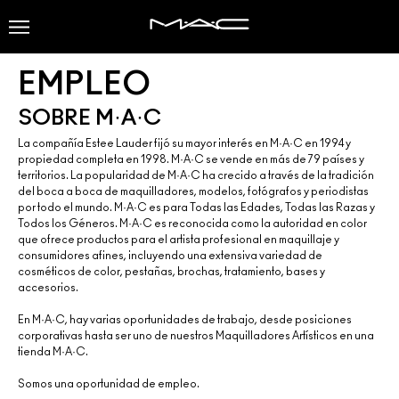
EMPLEO
SOBRE M·A·C
La compañía Estee Lauder fijó su mayor interés en M·A·C en 1994 y
propiedad completa en 1998. M·A·C se vende en más de 79 países y
territorios. La popularidad de M·A·C ha crecido a través de la tradición
del boca a boca de maquilladores, modelos, fotógrafos y periodistas
por todo el mundo. M·A·C es para Todas las Edades, Todas las Razas y
Todos los Géneros. M·A·C es reconocida como la autoridad en color
que ofrece productos para el artista profesional en maquillaje y
consumidores afines, incluyendo una extensiva variedad de
cosméticos de color, pestañas, brochas, tratamiento, bases y
accesorios.
En M·A·C, hay varias oportunidades de trabajo, desde posiciones
corporativas hasta ser uno de nuestros Maquilladores Artísticos en una
tienda M·A·C.
Somos una oportunidad de empleo.