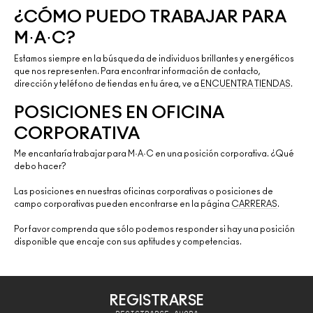
¿CÓMO PUEDO TRABAJAR PARA
M·A·C?
Estamos siempre en la búsqueda de individuos brillantes y energéticos
que nos representen. Para encontrar información de contacto,
dirección y teléfono de tiendas en tu área, ve a
ENCUENTRA TIENDAS
.
POSICIONES EN OFICINA
CORPORATIVA
Me encantaría trabajar para M·A·C en una posición corporativa. ¿Qué
debo hacer?
Las posiciones en nuestras oficinas corporativas o posiciones de
campo corporativas pueden encontrarse en la página
CARRERAS
.
Por favor comprenda que sólo podemos responder si hay una posición
disponible que encaje con sus aptitudes y competencias.
REGISTRARSE